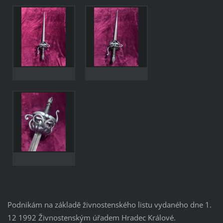
103cm, délka
čepele s ricasem
-86cm, délka
čepele bez ricasa
- 80cm váha -
1226g
Podnikám na základě živnostenského listu vydaného dne 1.
12 1992 Živnostenským úřadem Hradec Králové.